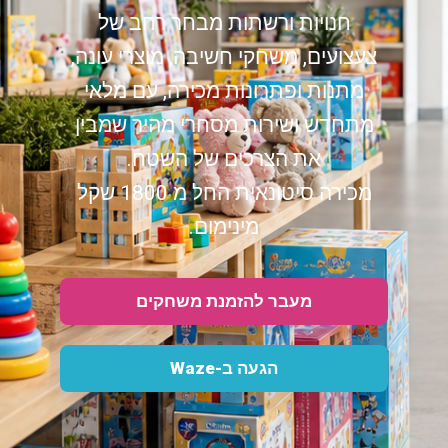
חנויות ורשתות מבחר רחב של
צעצועים, משחקי חשיבה, מוצרי עונה,
מתנות ופתרונות מכירה, עם מלאי
מתחדש ושירות מסחרי מהיר שמבין
את הצרכים של השטח.
מכירה סיטונאית החל מ 1800 שקל
מינימום.
מעבר להזמנת משחקים
הגעה ב-Waze